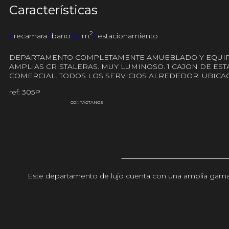
Características
2
1
recamara
1
baño
70
m
1
estacionamiento
DEPARTAMENTO COMPLETAMENTE AMUEBLADO Y EQUIPADO
AMPLIAS CRISTALERAS. MUY LUMINOSO. 1 CAJON DE ES
COMERCIAL. TODOS LOS SERVICIOS ALREDEDOR. UBICA
ref: 305P
CONTÁCTANOS
Este departamento de lujo cuenta con una amplia gama d