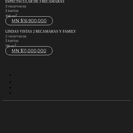
ESPECTACULAR DE 3 RECAMARAS
3 recamaras
3 baños
2
168 m
MN $
16,900,000
LINDAS VISTAS 2 RECAMARAS Y FAMILY
2 recamaras
3 baños
2
118 m
MN $
11,000,000