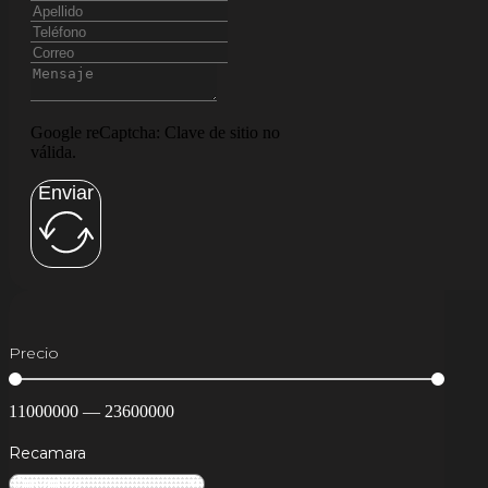
Google reCaptcha: Clave de sitio no
válida.
Enviar
Precio
11000000
—
23600000
Recamara