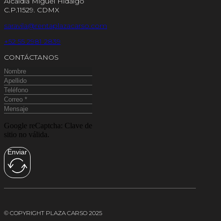
Alcaldía Miguel Hidalgo
C.P.11529. CDMX
saravila@rentaplazacarso.com
+52 55 2981 2839
CONTÁCTANOS
Google reCaptcha: Clave de
sitio no válida.
Enviar
© COPYRIGHT PLAZA CARSO 2025