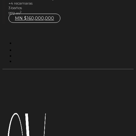
+4 recamaras
3 baños
2
972 m
MN $
160,000,000