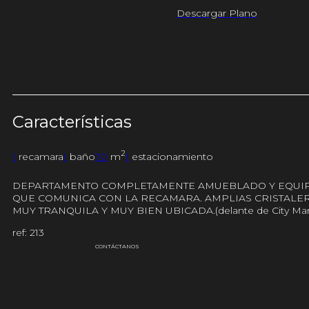
Descargar Plano
Características
2
1
recamara
1
baño
70
m
1
estacionamiento
DEPARTAMENTO COMPLETAMENTE AMUEBLADO Y EQUIPADO
QUE COMUNICA CON LA RECAMARA. AMPLIAS CRISTALERA
MUY TRANQUILA Y MUY BIEN UBICADA.(delante de City M
ref: 213
CONTÁCTANOS