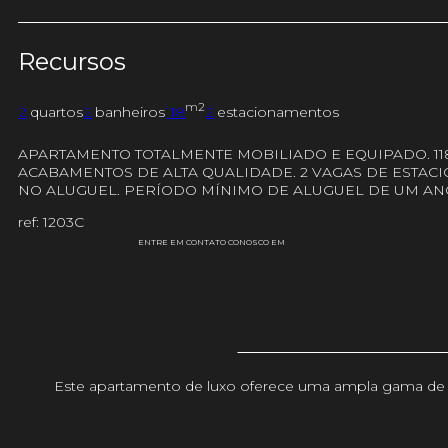
Recursos
m2
2
quartos
2
banheiros
118
2
estacionamentos
APARTAMENTO TOTALMENTE MOBILIADO E EQUIPADO. 11
ACABAMENTOS DE ALTA QUALIDADE. 2 VAGAS DE ESTAC
NO ALUGUEL. PERÍODO MÍNIMO DE ALUGUEL DE UM AN
ref: 1203C
ENTRE EM CONTATO CONOSCO EM
Este apartamento de luxo oferece uma ampla gama de se