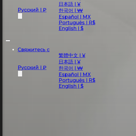
日本語 | ¥
Русский | ₽
한국어 | ₩
Español | MX
Português | R$
English | $
Свяжитесь с
繁體中文 | ¥
日本語 | ¥
Русский | ₽
한국어 | ₩
Español | MX
Português | R$
English | $