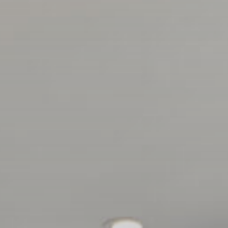
итулу