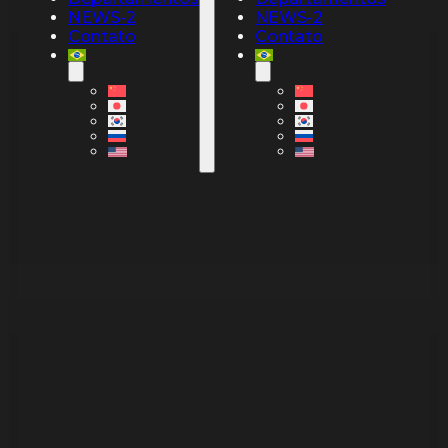
NEWS-2
NEWS-2
Contato
Contato