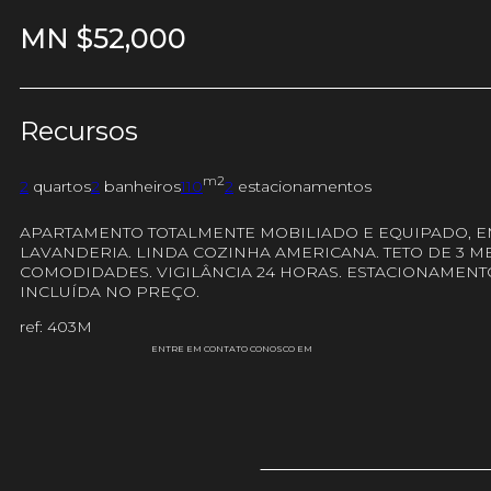
MN $
52,000
Recursos
m2
2
quartos
2
banheiros
110
2
estacionamentos
APARTAMENTO TOTALMENTE MOBILIADO E EQUIPADO, EM
LAVANDERIA. LINDA COZINHA AMERICANA. TETO DE 3 M
COMODIDADES. VIGILÂNCIA 24 HORAS. ESTACIONAMENT
INCLUÍDA NO PREÇO.
ref: 403M
ENTRE EM CONTATO CONOSCO EM