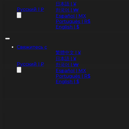
日本語 | ¥
Русский | ₽
한국어 | ₩
Español | MX
Português | R$
English | $
Свяжитесь с
繁體中文 | ¥
日本語 | ¥
Русский | ₽
한국어 | ₩
Español | MX
Português | R$
English | $