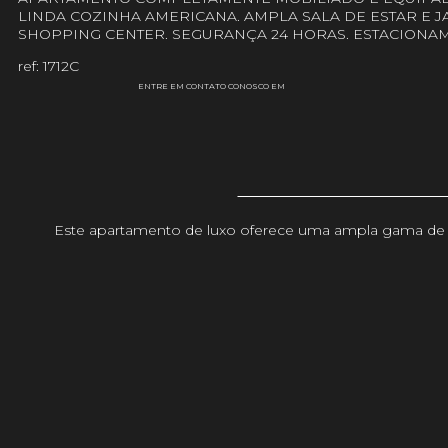
LINDA COZINHA AMERICANA. AMPLA SALA DE ESTAR E J
SHOPPING CENTER. SEGURANÇA 24 HORAS. ESTACIONAM
ref: 1712C
ENTRE EM CONTATO CONOSCO EM
Este apartamento de luxo oferece uma ampla gama de se