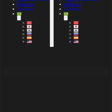
NEWS-2
NEWS-2
Contato
Contato