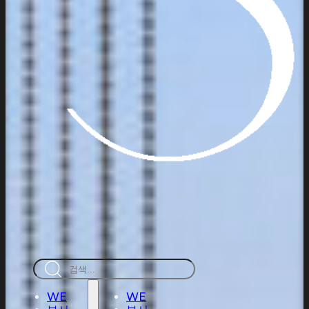
검
색
WE
WE