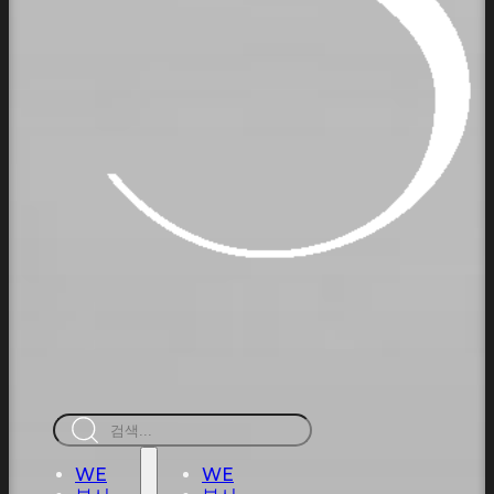
검
색
WE
WE