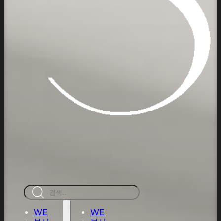
검
색
WE
WE