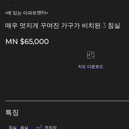
·
·
렌타
에 있는 아파트
매우 멋지게 꾸며진 가구가 비치된 3 침실
MN $
65,000
지도 다운로드
특징
2
3
침실
2
욕실
120
m
2
주차장