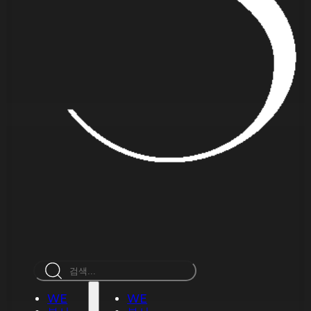
검
색
WE
WE