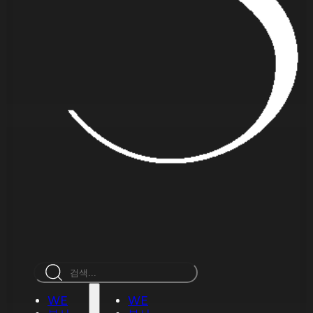
검
색
WE
WE