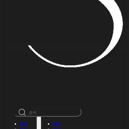
검
색
WE
WE