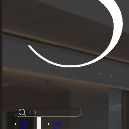
검
색
WE
WE