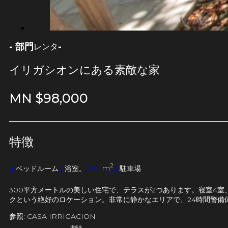
- 部門
-
レンタ
イリガシオンにある素敵な家
MN $
98,000
特徴
2
4
ベッドルーム
3
浴室。
300
m
2
駐車場
300平方メートルの美しい住宅で、テラスが2つあります。寝室4
クという絶好のロケーション。非常に静かなエリアで、24時間警備
参照: CASA IRRIGACION
連絡先