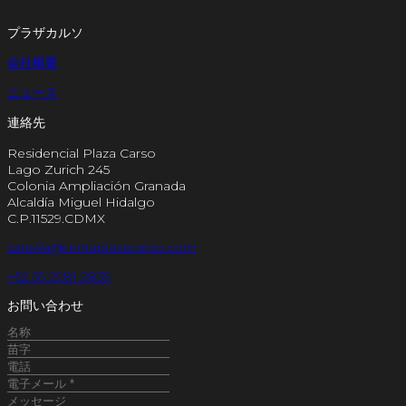
プラザカルソ
会社概要
ニュース
連絡先
Residencial Plaza Carso
Lago Zurich 245
Colonia Ampliación Granada
Alcaldía Miguel Hidalgo
C.P.11529.CDMX
saravila@rentaplazacarso.com
+52 55 2981 2839
お問い合わせ