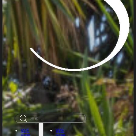
検
索
WE
WE