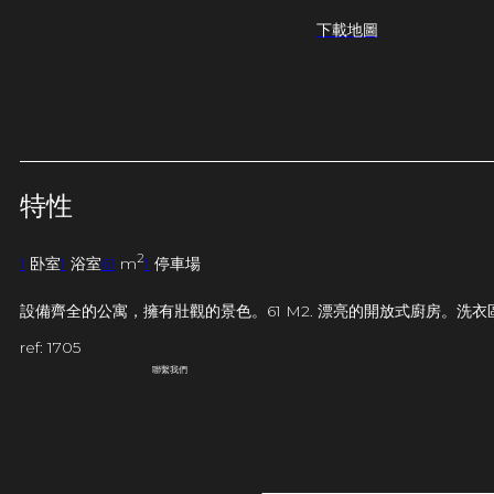
下載地圖
特性
2
1
卧室
1
浴室
61
m
1
停車場
設備齊全的公寓，擁有壯觀的景色。61 M2. 漂亮的開放式廚房。
ref: 1705
聯繫我們