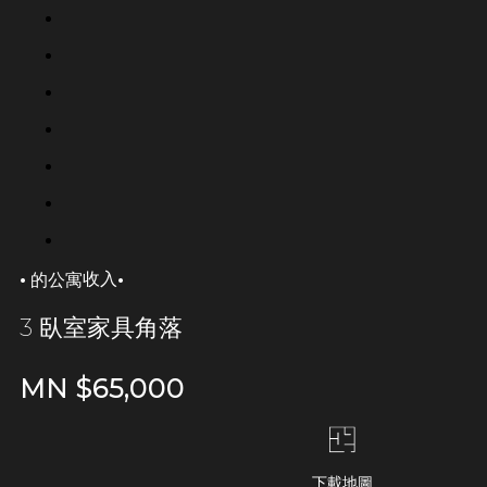
·
·
收入
的公寓
3 臥室家具角落
MN $
65,000
下載地圖