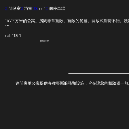
2
2
間臥室
2
浴室
118
m
2
個停車場
118平方米的公寓。房間非常寬敞。寬敞的餐廳。開放式廚房不錯。
***
ref: 118R
聯繫我們
這間豪華公寓提供各種專屬服務和設施，旨在讓您的體驗獨一無