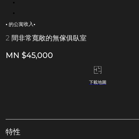
·
·
收入
的公寓
2 間非常寬敞的無傢俱臥室
MN $
45,000
下載地圖
特性