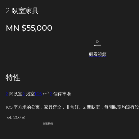
2 臥室家具
MN $
55,000
觀看視頻
特性
2
2
間臥室
2
浴室
105
m
2
個停車場
105 平方米的公寓，家具齊全，非常好。2 間臥室，每間臥室均
ref: 207B
聯繫我們