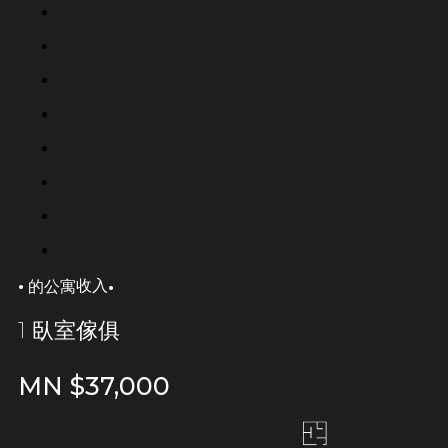
·
·
收入
的公寓
1 臥室傢俱
MN $
37,000