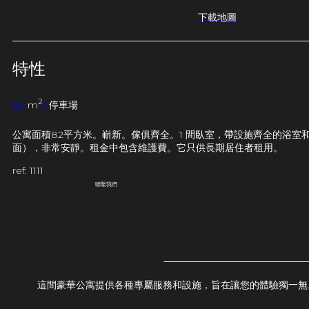
下載地圖
特性
2
82
m
1
停車場
公寓面積82平方米。嶄新。傢俱齊全。1 間臥室，帶設施齊全的浴
面），非常安靜。租金中包含維護費。它只供長期居住者租用。
ref: 1111
聯繫我們
這間豪華公寓提供各種專屬服務和設施，旨在讓您的體驗獨一無