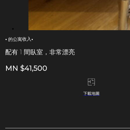
·
·
收入
的公寓
配有 1 間臥室，非常漂亮
MN $
41,500
下載地圖