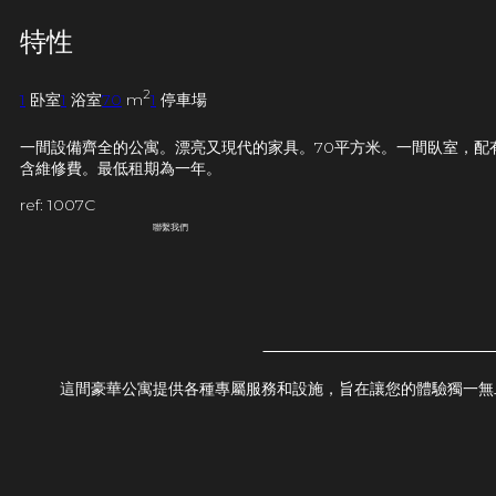
特性
2
1
卧室
1
浴室
70
m
1
停車場
一間設備齊全的公寓。漂亮又現代的家具。70平方米。一間臥室，配有
含維修費。最低租期為一年。
ref: 1007C
聯繫我們
這間豪華公寓提供各種專屬服務和設施，旨在讓您的體驗獨一無