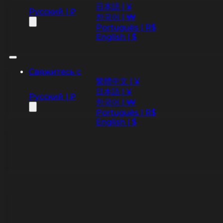
日本語 | ¥
Русский | ₽
한국어 | ₩
Português | R$
English | $
Свяжитесь с
繁體中文 | ¥
日本語 | ¥
Русский | ₽
한국어 | ₩
Português | R$
English | $