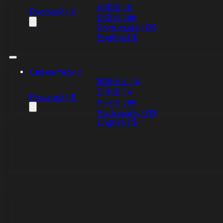
日本語 | ¥
Русский | ₽
한국어 | ₩
Português | R$
English | $
Свяжитесь с
繁體中文 | ¥
日本語 | ¥
Русский | ₽
한국어 | ₩
Português | R$
English | $