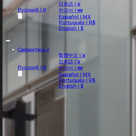
日本語 | ¥
Русский | ₽
한국어 | ₩
Español | MX
Português | R$
English | $
Свяжитесь с
繁體中文 | ¥
日本語 | ¥
Русский | ₽
한국어 | ₩
Español | MX
Português | R$
English | $