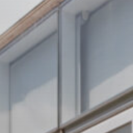
итулу