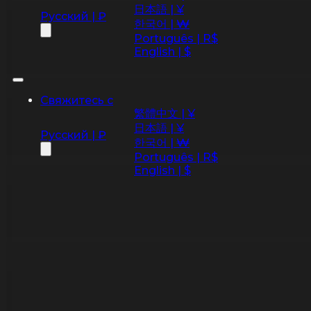
日本語 | ¥
Русский | ₽
한국어 | ₩
Português | R$
English | $
Свяжитесь с
繁體中文 | ¥
日本語 | ¥
Русский | ₽
한국어 | ₩
Português | R$
English | $