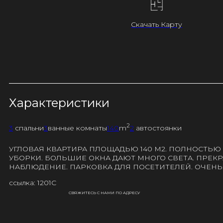
Скачать Карту
Характеристики
2
3
спальни
3
ванные комнаты
140
m
2
автостоянки
УГЛОВАЯ КВАРТИРА ПЛОЩАДЬЮ 140 М2. ПОЛНОСТЬЮ
УБОРКИ. БОЛЬШИЕ ОКНА ДАЮТ МНОГО СВЕТА. ПРЕК
НАБЛЮДЕНИЕ. ПАРКОВКА ДЛЯ ПОСЕТИТЕЛЕЙ. ОЧЕНЬ
ссылка: 1201C
СВЯЖИТЕСЬ С НАМИ ПО АДРЕСУ