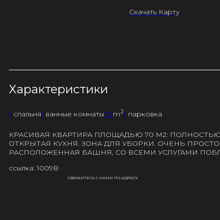
Скачать Карту
Характеристики
2
1
спальня
1
ванные комнаты
70
m
1
парковка
КРАСИВАЯ КВАРТИРА ПЛОЩАДЬЮ 70 М2: ПОЛНОСТЬЮ
ОТКРЫТАЯ КУХНЯ. ЗОНА ДЛЯ УБОРКИ. ОЧЕНЬ ПРОСТ
РАСПОЛОЖЕННАЯ БАШНЯ, СО ВСЕМИ УСЛУГАМИ ПОБЛ
ссылка: 1009B
СВЯЖИТЕСЬ С НАМИ ПО АДРЕСУ