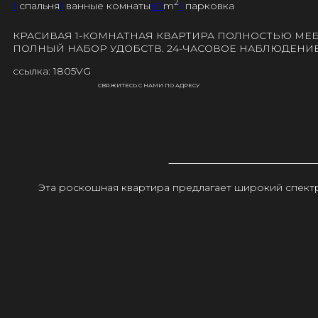
2
1
спальня
1
ванные комнаты
60
m
1
парковка
КРАСИВАЯ 1-КОМНАТНАЯ КВАРТИРА ПОЛНОСТЬЮ МЕБ
ПОЛНЫЙ НАБОР УДОБСТВ. 24-ЧАСОВОЕ НАБЛЮДЕНИЕ
ссылка: 1805VG
СВЯЖИТЕСЬ С НАМИ ПО АДРЕСУ
Эта роскошная квартира предлагает широкий спектр 