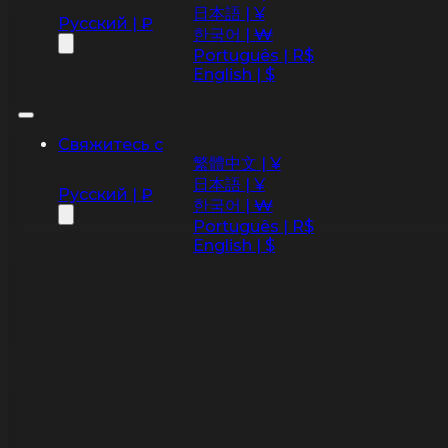
日本語 | ¥
Русский | ₽
한국어 | ₩
Português | R$
English | $
Свяжитесь с
繁體中文 | ¥
日本語 | ¥
Русский | ₽
한국어 | ₩
Português | R$
English | $