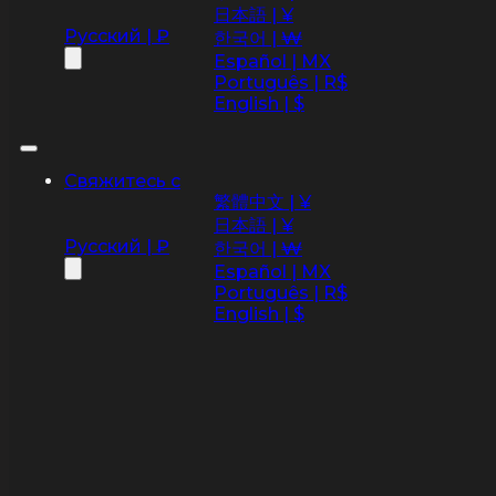
日本語 | ¥
Русский | ₽
한국어 | ₩
Español | MX
Português | R$
English | $
Свяжитесь с
繁體中文 | ¥
日本語 | ¥
Русский | ₽
한국어 | ₩
Español | MX
Português | R$
English | $