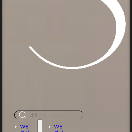
검
색
WE
WE