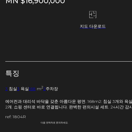
MN $
16,900,000
지도 다운로드
특징
2
3
침실
3
욕실
168
m
2
주차장
에어컨과 대리석 바닥을 갖춘 아름다운 평면. 168m2: 침실 3개와 욕
2개. 쇼핑 센터로 바로 연결됩니다. 완벽한 편의시설 세트. 24시간 
ref: 1804R
다음 연락처로 문의하세요.