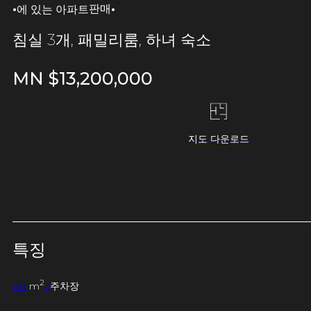
·
·
판매
에 있는 아파트
침실 3개, 패밀리룸, 하녀 숙소
MN $
13,200,000
지도 다운로드
특징
2
181
m
2
주차장