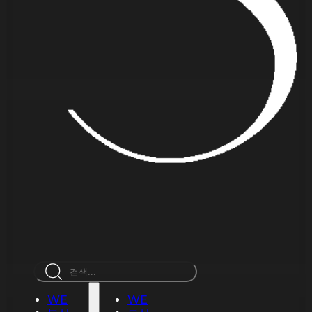
검
색
WE
WE