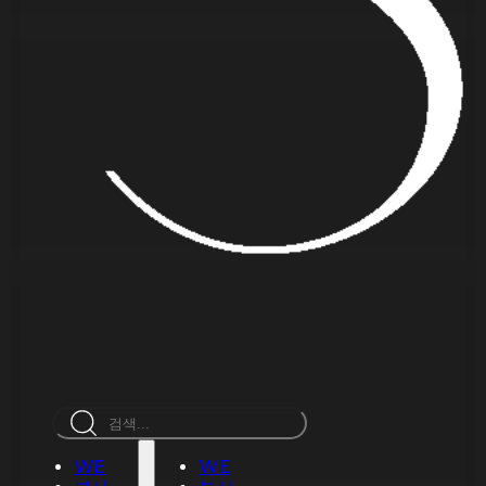
검
색
WE
WE