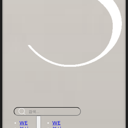
검
색
WE
WE