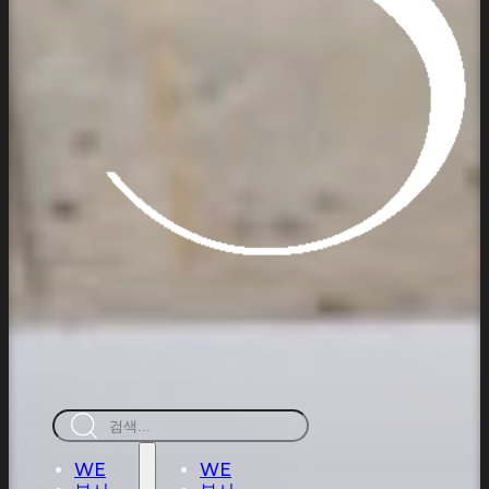
검
색
WE
WE