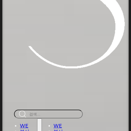
검
색
WE
WE