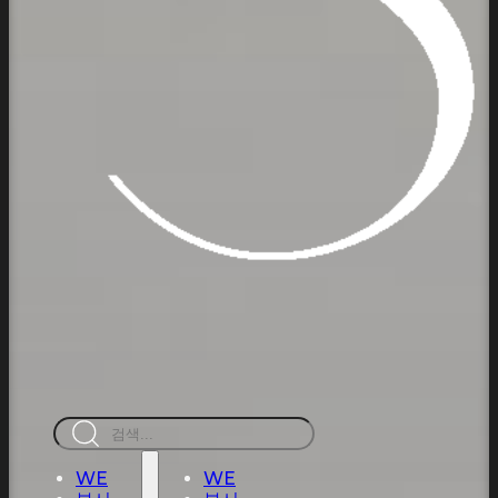
검
색
WE
WE