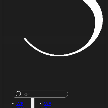
검
색
WE
WE