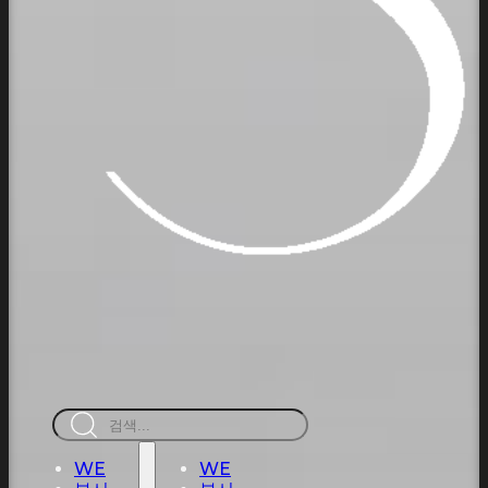
검
색
WE
WE