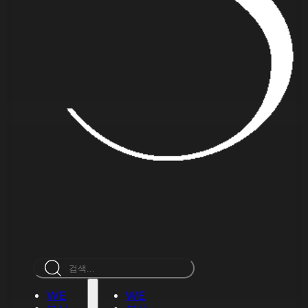
검
색
WE
WE