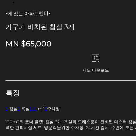
·
·
렌타
에 있는 아파트
가구가 비치된 침실 3개
MN $
65,000
지도 다운로드
특징
2
3
침실
2
욕실
120
m
2
주차장
120m2의 코너 플랫. 침실 3개. 욕실과 드레스룸이 완비된 마스터 침실
벽한 편의시설 세트. 방문객을위한 주차장. 24시간 감시. 주변에 모든