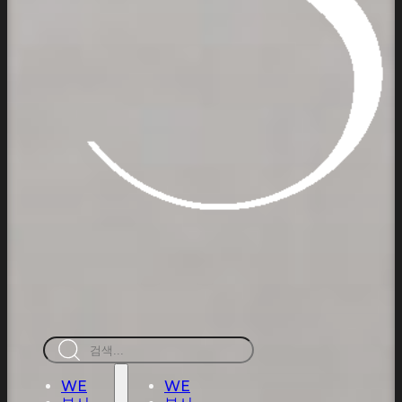
검
색
WE
WE