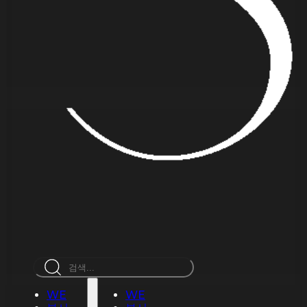
검
색
WE
WE