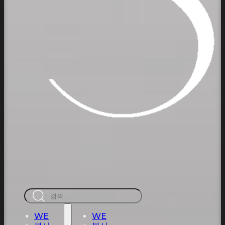
검
색
WE
WE