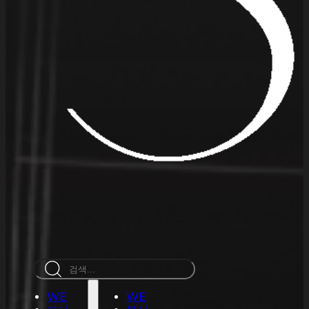
검
색
WE
WE